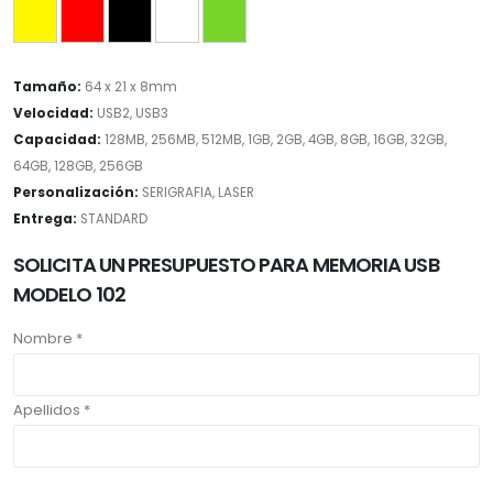
Tamaño:
64 x 21 x 8mm
Velocidad:
USB2, USB3
Capacidad:
128MB, 256MB, 512MB, 1GB, 2GB, 4GB, 8GB, 16GB, 32GB,
64GB, 128GB, 256GB
Personalización:
SERIGRAFIA, LASER
Entrega:
STANDARD
SOLICITA UN PRESUPUESTO PARA MEMORIA USB
MODELO 102
Nombre *
Apellidos *