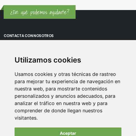
¿En qué podemos ayudarte?
CONTACTA CON NOSOTROS
Oficina Madrid: Sambara 80, Local 6, 28027 Madrid
Utilizamos cookies
Oficina Vitoria: Boulevard de Salburua 8, planta 3, 01002 - Vitoria-
Gasteiz
Usamos cookies y otras técnicas de rastreo
Teléfono: 900 373 886
para mejorar tu experiencia de navegación en
nuestra web, para mostrarte contenidos
Email:
info@memoriasusb.com
personalizados y anuncios adecuados, para
analizar el tráfico en nuestra web y para
comprender de donde llegan nuestros
visitantes.
Aceptar