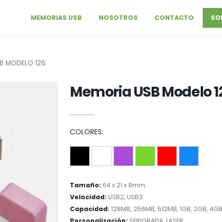
MEMORIAS USB
NOSOTROS
CONTACTO
SO
B MODELO 126
Memoria USB Modelo 1
COLORES:
Tamaño:
64 x 21 x 8mm
Velocidad:
USB2, USB3
Capacidad:
128MB, 256MB, 512MB, 1GB, 2GB, 4GB
Personalización:
SERIGRAFIA, LASER