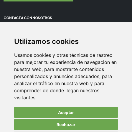
CONTACTA CON NOSOTROS
Oficina Madrid: Sambara 80, Local 6, 28027 Madrid
Utilizamos cookies
Oficina Vitoria: Boulevard de Salburua 8, planta 3, 01002 - Vitoria-
Gasteiz
Usamos cookies y otras técnicas de rastreo
Teléfono: 900 373 886
para mejorar tu experiencia de navegación en
nuestra web, para mostrarte contenidos
Email:
info@memoriasusb.com
personalizados y anuncios adecuados, para
analizar el tráfico en nuestra web y para
comprender de donde llegan nuestros
visitantes.
Aceptar
Rechazar
© Copyright 2022. All Rights Reserved.