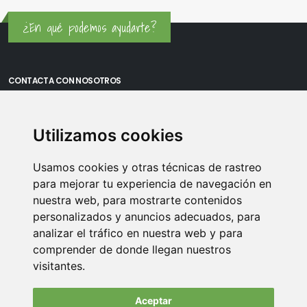
¿En qué podemos ayudarte?
CONTACTA CON NOSOTROS
Oficina Madrid: Sambara 80, Local 6, 28027 Madrid
Utilizamos cookies
Oficina Vitoria: Boulevard de Salburua 8, planta 3, 01002 - Vitoria-
Gasteiz
Usamos cookies y otras técnicas de rastreo
Teléfono: 900 373 886
para mejorar tu experiencia de navegación en
nuestra web, para mostrarte contenidos
Email:
info@memoriasusb.com
personalizados y anuncios adecuados, para
analizar el tráfico en nuestra web y para
comprender de donde llegan nuestros
visitantes.
Aceptar