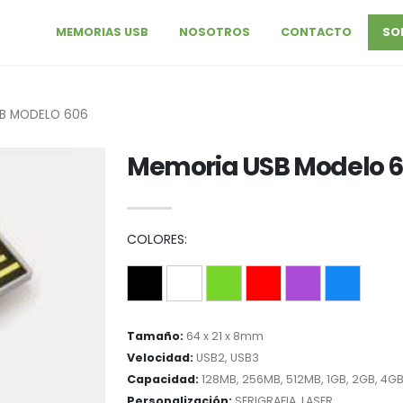
MEMORIAS USB
NOSOTROS
CONTACTO
SO
B MODELO 606
Memoria USB Modelo 
COLORES:
Tamaño:
64 x 21 x 8mm
Velocidad:
USB2, USB3
Capacidad:
128MB, 256MB, 512MB, 1GB, 2GB, 4GB
Personalización:
SERIGRAFIA, LASER