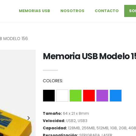
MEMORIAS USB
NOSOTROS
CONTACTO
SO
B MODELO 156
Memoria USB Modelo 1
COLORES:
Tamaño:
64 x 21 x 8mm
Velocidad:
USB2, USB3
Capacidad:
128MB, 256MB, 512MB, 1GB, 2GB, 4GB
Personalización:
SERIGRAFIA, LASER