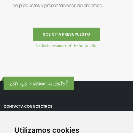
de productos y presentaciones de empresa.
SOLICITA PRESUPUESTO
Recibirás respuesta en menos de 24h.
¿En qué podemos ayudarte?
CONTACTA CON NOSOTROS
Oficina Madrid: Sambara 80, Local 6, 28027 Madrid
Utilizamos cookies
Oficina Vitoria: Boulevard de Salburua 8, planta 3, 01002 - Vitoria-