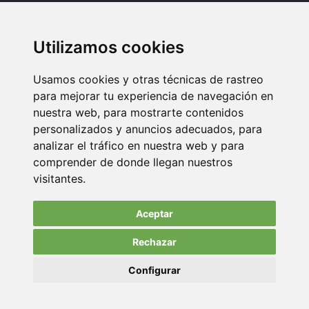
Oficina Madrid: Sambara 80, Local 6, 28027 Madrid
Utilizamos cookies
Oficina Vitoria: Boulevard de Salburua 8, planta 3, 01002 - Vitoria-
Gasteiz
Usamos cookies y otras técnicas de rastreo
Teléfono: 900 373 886
para mejorar tu experiencia de navegación en
nuestra web, para mostrarte contenidos
Email:
info@memoriasusb.com
personalizados y anuncios adecuados, para
analizar el tráfico en nuestra web y para
comprender de donde llegan nuestros
visitantes.
Aceptar
Rechazar
© Copyright 2022. All Rights Reserved.
Configurar
Aviso Legal
Política de privacidad
Política de cookies