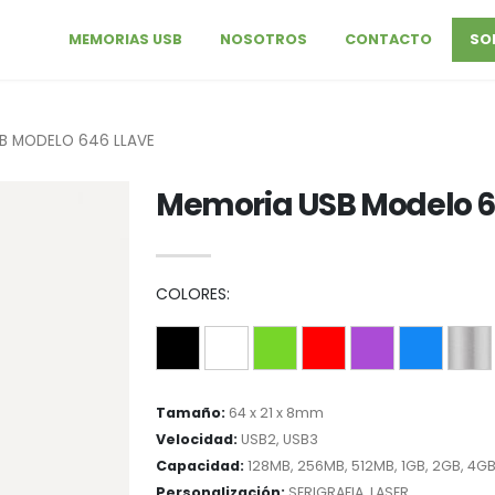
MEMORIAS USB
NOSOTROS
CONTACTO
SO
B MODELO 646 LLAVE
Memoria USB Modelo 6
COLORES:
Tamaño:
64 x 21 x 8mm
Velocidad:
USB2, USB3
Capacidad:
128MB, 256MB, 512MB, 1GB, 2GB, 4GB
Personalización:
SERIGRAFIA, LASER