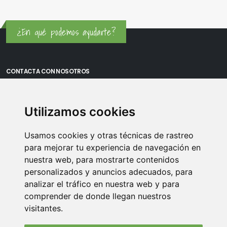
¿En qué podemos ayudarte?
CONTACTA CON NOSOTROS
Oficina Madrid: Sambara 80, Local 6, 28027 Madrid
Utilizamos cookies
Oficina Vitoria: Boulevard de Salburua 8, planta 3, 01002 - Vitoria-
Gasteiz
Usamos cookies y otras técnicas de rastreo
Teléfono: 900 373 886
para mejorar tu experiencia de navegación en
nuestra web, para mostrarte contenidos
Email:
info@memoriasusb.com
personalizados y anuncios adecuados, para
analizar el tráfico en nuestra web y para
comprender de donde llegan nuestros
visitantes.