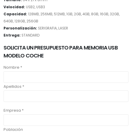
Tamaño:
64 x 21 x 8mm
Velocidad:
USB2, USB3
Capacidad:
128MB, 256MB, 512MB, 1GB, 2GB, 4GB, 8GB, 16GB, 32GB,
64GB, 128GB, 256GB
Personalización:
SERIGRAFIA, LASER
Entrega:
STANDARD
SOLICITA UN PRESUPUESTO PARA MEMORIA USB
MODELO COCHE
Nombre *
Apellidos *
Empresa *
Población