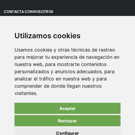
CONTACTA CON NOSOTROS
Oficina Madrid: Sambara 80, Local 6, 28027 Madrid
Utilizamos cookies
Oficina Vitoria: Boulevard de Salburua 8, planta 3, 01002 - Vitoria-
Gasteiz
Usamos cookies y otras técnicas de rastreo
Teléfono: 900 373 886
para mejorar tu experiencia de navegación en
nuestra web, para mostrarte contenidos
Email:
info@memoriasusb.com
personalizados y anuncios adecuados, para
analizar el tráfico en nuestra web y para
comprender de donde llegan nuestros
visitantes.
Aceptar
Rechazar
© Copyright 2022. All Rights Reserved.
Configurar