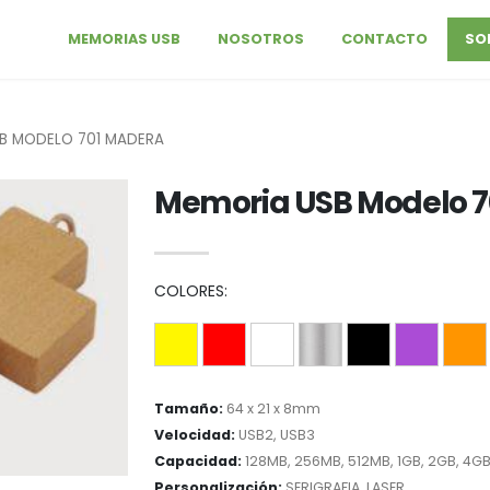
MEMORIAS USB
NOSOTROS
CONTACTO
SO
B MODELO 701 MADERA
Memoria USB Modelo 7
COLORES:
Tamaño:
64 x 21 x 8mm
Velocidad:
USB2, USB3
Capacidad:
128MB, 256MB, 512MB, 1GB, 2GB, 4GB
Personalización:
SERIGRAFIA, LASER