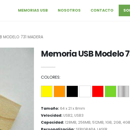
MEMORIAS USB
NOSOTROS
CONTACTO
SO
B MODELO 731 MADERA
Memoria USB Modelo 7
COLORES:
Tamaño:
64 x 21 x 8mm
Velocidad:
USB2, USB3
Capacidad:
128MB, 256MB, 512MB, 1GB, 2GB, 4GB
Personalización:
SERIGRAFIA, LASER