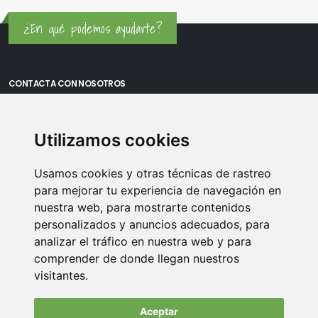
¿En qué podemos ayudarte?
CONTACTA CON NOSOTROS
Oficina Madrid: Sambara 80, Local 6, 28027 Madrid
Utilizamos cookies
Oficina Vitoria: Boulevard de Salburua 8, planta 3, 01002 - Vitoria-
Gasteiz
Usamos cookies y otras técnicas de rastreo
Teléfono: 900 373 886
para mejorar tu experiencia de navegación en
nuestra web, para mostrarte contenidos
Email:
info@memoriasusb.com
personalizados y anuncios adecuados, para
analizar el tráfico en nuestra web y para
comprender de donde llegan nuestros
visitantes.
Aceptar