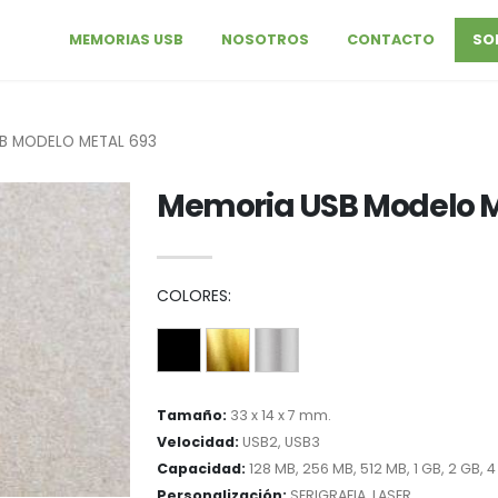
MEMORIAS USB
NOSOTROS
CONTACTO
SO
B MODELO METAL 693
Memoria USB Modelo M
COLORES:
Tamaño:
33 x 14 x 7 mm.
Velocidad:
USB2, USB3
Capacidad:
128 MB, 256 MB, 512 MB, 1 GB, 2 GB, 4
Personalización:
SERIGRAFIA, LASER