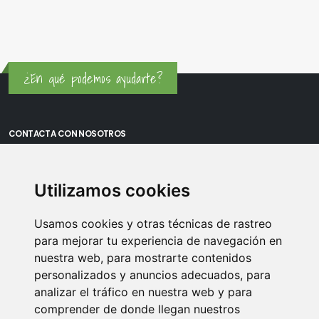
¿En qué podemos ayudarte?
CONTACTA CON NOSOTROS
Oficina Madrid: Sambara 80, Local 6, 28027 Madrid
Utilizamos cookies
Oficina Vitoria: Boulevard de Salburua 8, planta 3, 01002 - Vitoria-
Gasteiz
Usamos cookies y otras técnicas de rastreo
Teléfono: 900 373 886
para mejorar tu experiencia de navegación en
nuestra web, para mostrarte contenidos
Email:
info@memoriasusb.com
personalizados y anuncios adecuados, para
analizar el tráfico en nuestra web y para
comprender de donde llegan nuestros