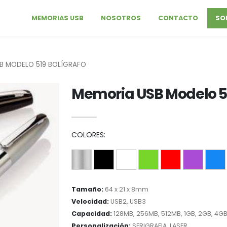
MEMORIAS USB
NOSOTROS
CONTACTO
SO
B MODELO 519 BOLÍGRAFO
Memoria USB Modelo 51
COLORES:
Tamaño:
64 x 21 x 8mm
Velocidad:
USB2, USB3
Capacidad:
128MB, 256MB, 512MB, 1GB, 2GB, 4GB
Personalización:
SERIGRAFIA, LASER