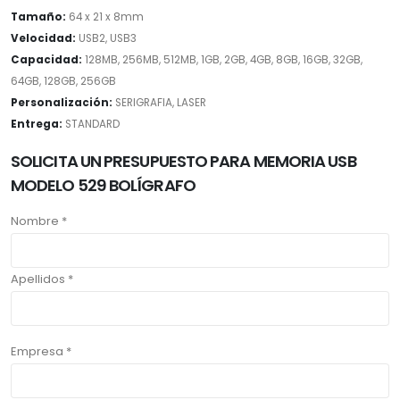
Tamaño:
64 x 21 x 8mm
Velocidad:
USB2, USB3
Capacidad:
128MB, 256MB, 512MB, 1GB, 2GB, 4GB, 8GB, 16GB, 32GB,
64GB, 128GB, 256GB
Personalización:
SERIGRAFIA, LASER
Entrega:
STANDARD
SOLICITA UN PRESUPUESTO PARA MEMORIA USB
MODELO 529 BOLÍGRAFO
Nombre *
Apellidos *
Empresa *