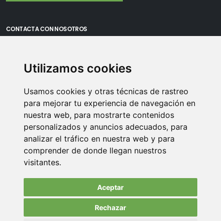
CONTACTA CON NOSOTROS
Oficina Madrid: Sambara 80, Local 6, 28027 Madrid
Utilizamos cookies
Oficina Vitoria: Boulevard de Salburua 8, planta 3, 01002 - Vitoria-
Gasteiz
Usamos cookies y otras técnicas de rastreo
Teléfono: 900 373 886
para mejorar tu experiencia de navegación en
nuestra web, para mostrarte contenidos
Email:
info@memoriasusb.com
personalizados y anuncios adecuados, para
analizar el tráfico en nuestra web y para
comprender de donde llegan nuestros
visitantes.
Aceptar
Rechazar
© Copyright 2022. All Rights Reserved.