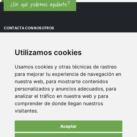
¿En qué podemos ayudarte?
CONTACTA CON NOSOTROS
Oficina Madrid: Sambara 80, Local 6, 28027 Madrid
Utilizamos cookies
Oficina Vitoria: Boulevard de Salburua 8, planta 3, 01002 - Vitoria-
Gasteiz
Usamos cookies y otras técnicas de rastreo
Teléfono: 900 373 886
para mejorar tu experiencia de navegación en
nuestra web, para mostrarte contenidos
Email:
info@memoriasusb.com
personalizados y anuncios adecuados, para
analizar el tráfico en nuestra web y para
comprender de donde llegan nuestros
visitantes.
Aceptar