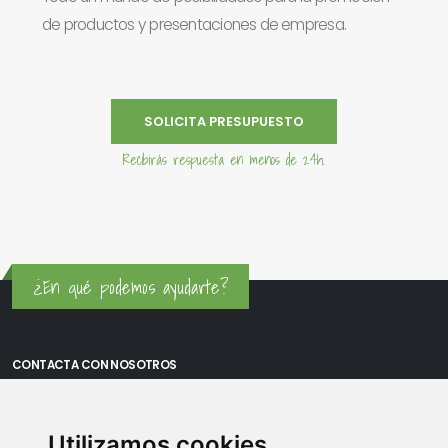
de productos y presentaciones de empresa.
SOLICITA PRESUPUESTO
Recibirás respuesta en menos de 24h.
¿En qué podemos ayudarte?
CONTACTA CON NOSOTROS
Oficina Madrid: Sambara 80, Local 6, 28027 Madrid
Utilizamos cookies
Oficina Vitoria: Boulevard de Salburua 8, planta 3, 01002 - Vitoria-