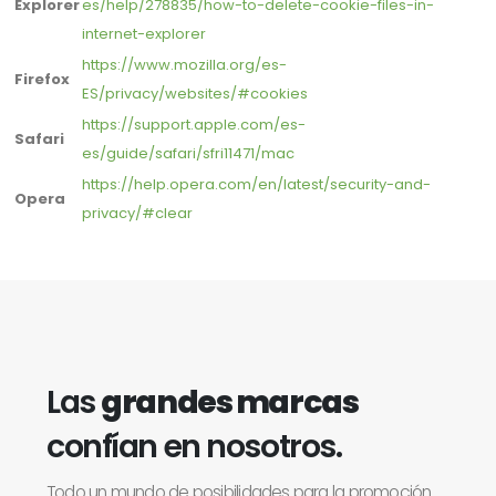
Explorer
es/help/278835/how-to-delete-cookie-files-in-
internet-explorer
https://www.mozilla.org/es-
Firefox
ES/privacy/websites/#cookies
https://support.apple.com/es-
Safari
es/guide/safari/sfri11471/mac
https://help.opera.com/en/latest/security-and-
Opera
privacy/#clear
Las
grandes marcas
confían en nosotros.
Todo un mundo de posibilidades para la promoción