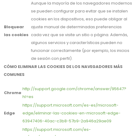
Aunque la mayoría de los navegadores modernos
se pueden configurar para evitar que se instalen
cookies en los dispositivos, eso puede obligar al
Bloquear
ajuste manual de determinadas preferencias
las cookies
cada vez que se visite un sitio o página. Además,
algunos servicios y características pueden no
funcionar correctamente (por ejemplo, los inicios
de sesión con perfil).
CÓMO ELIMINAR LAS COOKIES DE LOS NAVEGADORES MÁS
COMUNES
http://support.google.com/chrome/answer/95647?
Chrome
hl=es
https://support.microsoft.com/es-es/microsoft-
Edge
edge/eliminar-las-cookies-en-microsoft-edge-
63947406-40ac-c3b8-57b9-2a946a29ae09
https://support.microsoft.com/es-